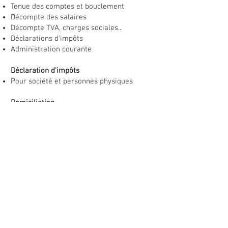
Tenue des comptes et bouclement
Décompte des salaires
Décompte TVA, charges sociales...
Déclarations d'impôts
Administration courante
Déclaration d'impôts
Pour société et personnes physiques
Domiciliation
Gestion de votre courrier
Paiements des factures
© by Summit Immobilier
+41 78 620 99 31
|
info@summitimmobilier.ch